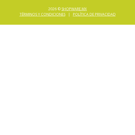
2026 ©
SHOPWARE.MX
TÉRMINOS Y CONDICIONES
|
POLÍTICA DE PRIVACIDAD